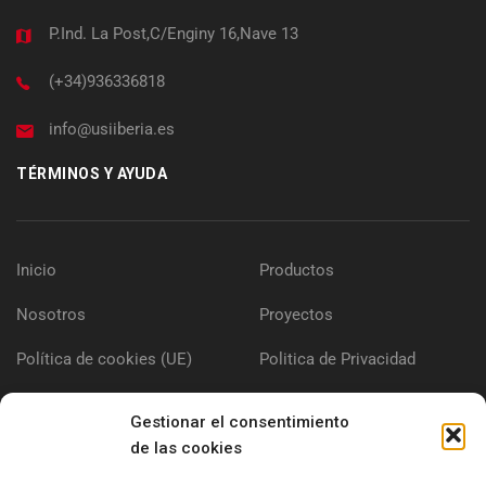
P.Ind. La Post,C/Enginy 16,Nave 13
(+34)936336818
info@usiiberia.es
TÉRMINOS Y AYUDA
Inicio
Productos
Nosotros
Proyectos
Política de cookies (UE)
Politica de Privacidad
Aviso Legal
Contacto
Gestionar el consentimiento
de las cookies