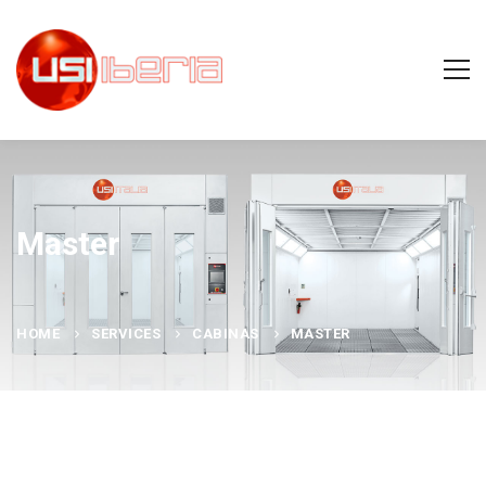
Master
HOME
SERVICES
CABINAS
MASTER